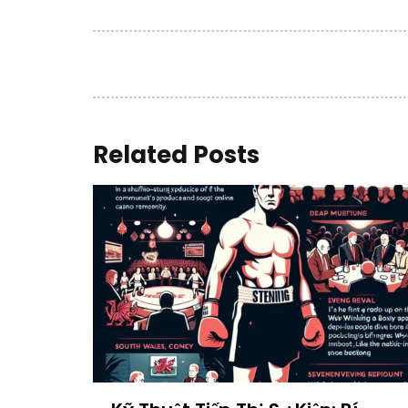
Related Posts