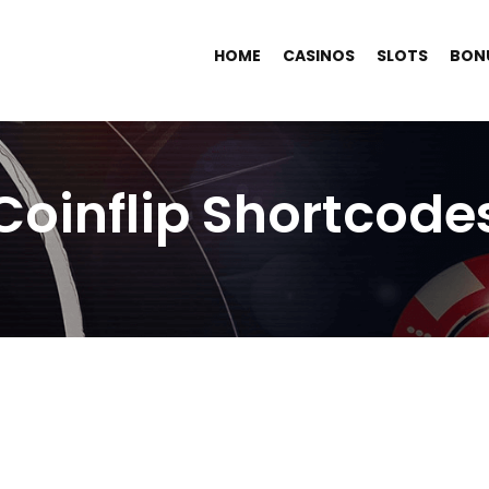
HOME
CASINOS
SLOTS
BON
Coinflip Shortcode