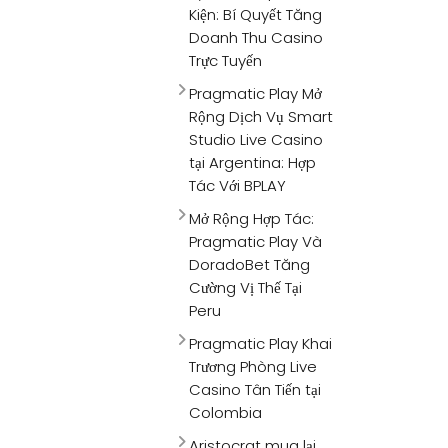
Kiện: Bí Quyết Tăng
Doanh Thu Casino
Trực Tuyến
Pragmatic Play Mở
Rộng Dịch Vụ Smart
Studio Live Casino
tại Argentina: Hợp
Tác Với BPLAY
Mở Rộng Hợp Tác:
Pragmatic Play Và
DoradoBet Tăng
Cường Vị Thế Tại
Peru
Pragmatic Play Khai
Trương Phòng Live
Casino Tân Tiến tại
Colombia
Aristocrat mua lại