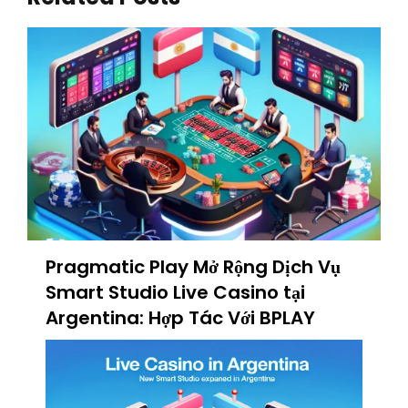
Pragmatic Play Mở Rộng Dịch Vụ
Smart Studio Live Casino tại
Argentina: Hợp Tác Với BPLAY