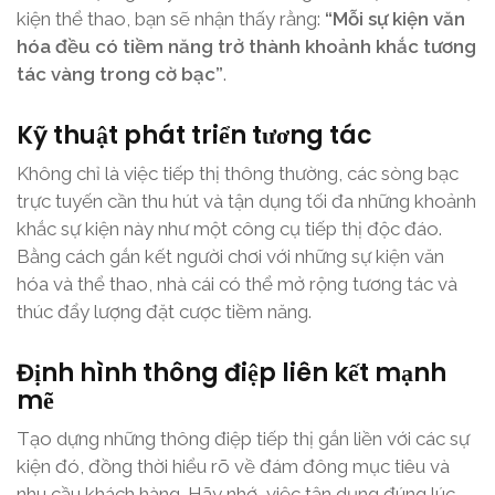
kiện thể thao, bạn sẽ nhận thấy rằng:
“Mỗi sự kiện văn
hóa đều có tiềm năng trở thành khoảnh khắc tương
tác vàng trong cờ bạc”
.
Kỹ thuật phát triển tương tác
Không chỉ là việc tiếp thị thông thường, các sòng bạc
trực tuyến cần thu hút và tận dụng tối đa những khoảnh
khắc sự kiện này như một công cụ tiếp thị độc đáo.
Bằng cách gắn kết người chơi với những sự kiện văn
hóa và thể thao, nhà cái có thể mở rộng tương tác và
thúc đẩy lượng đặt cược tiềm năng.
Định hình thông điệp liên kết mạnh
mẽ
Tạo dựng những thông điệp tiếp thị gắn liền với các sự
kiện đó, đồng thời hiểu rõ về đám đông mục tiêu và
nhu cầu khách hàng. Hãy nhớ, việc tận dụng đúng lúc