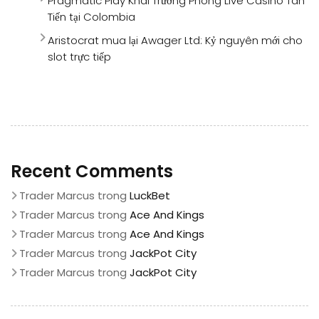
Pragmatic Play Khai Trương Phòng Live Casino Tân
Tiến tại Colombia
Aristocrat mua lại Awager Ltd: Kỷ nguyên mới cho
slot trực tiếp
Recent Comments
Trader Marcus
trong
LuckBet
Trader Marcus
trong
Ace And Kings
Trader Marcus
trong
Ace And Kings
Trader Marcus
trong
JackPot City
Trader Marcus
trong
JackPot City