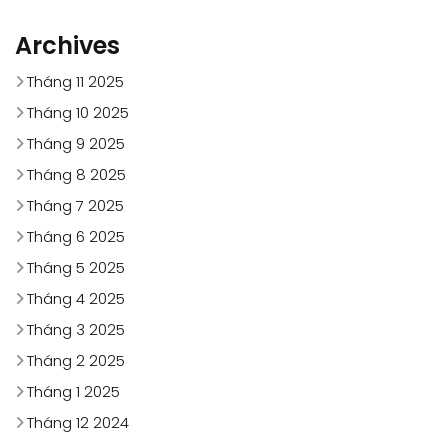
Archives
Tháng 11 2025
Tháng 10 2025
Tháng 9 2025
Tháng 8 2025
Tháng 7 2025
Tháng 6 2025
Tháng 5 2025
Tháng 4 2025
Tháng 3 2025
Tháng 2 2025
Tháng 1 2025
Tháng 12 2024