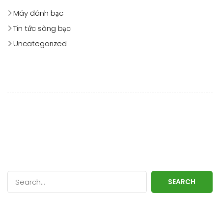
Máy đánh bạc
Tin tức sòng bạc
Uncategorized
SEARCH