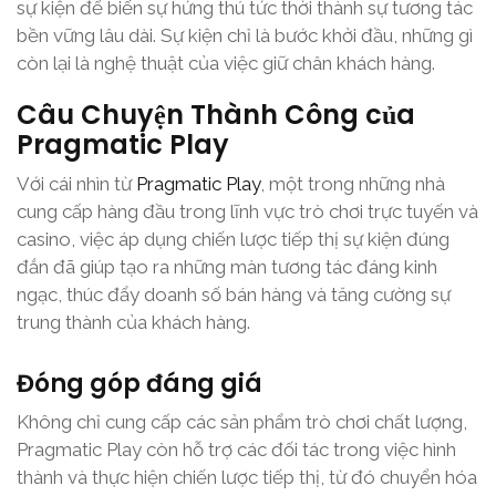
sự kiện để biến sự hứng thú tức thời thành sự tương tác
bền vững lâu dài. Sự kiện chỉ là bước khởi đầu, những gì
còn lại là nghệ thuật của việc giữ chân khách hàng.
Câu Chuyện Thành Công của
Pragmatic Play
Với cái nhìn từ
Pragmatic Play
, một trong những nhà
cung cấp hàng đầu trong lĩnh vực trò chơi trực tuyến và
casino, việc áp dụng chiến lược tiếp thị sự kiện đúng
đắn đã giúp tạo ra những màn tương tác đáng kinh
ngạc, thúc đẩy doanh số bán hàng và tăng cường sự
trung thành của khách hàng.
Đóng góp đáng giá
Không chỉ cung cấp các sản phẩm trò chơi chất lượng,
Pragmatic Play còn hỗ trợ các đối tác trong việc hình
thành và thực hiện chiến lược tiếp thị, từ đó chuyển hóa