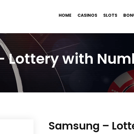
HOME
CASINOS
SLOTS
BON
 Lottery with Numb
Samsung – Lott