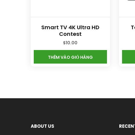
Smart TV 4K Ultra HD
T
Contest
$
10.00
THÊM VÀO GIỎ HÀNG
ABOUT US
RECEN