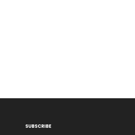
SUBSCRIBE