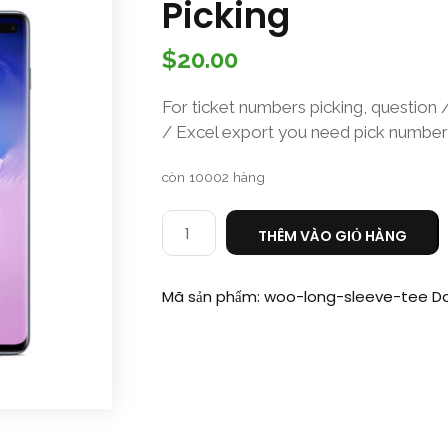
Picking
$
20.00
For ticket numbers picking, question
/ Excel export you need pick number 
còn 10002 hàng
Samsung
THÊM VÀO GIỎ HÀNG
–
Lottery
with
Mã sản phẩm:
woo-long-sleeve-tee
D
Number
Picking
số
lượng