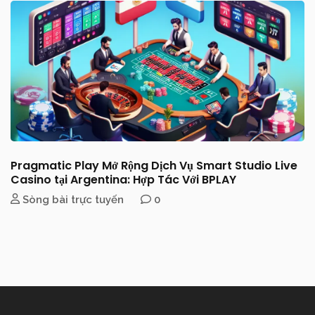
Pragmatic Play Mở Rộng Dịch Vụ Smart Studio Live
Casino tại Argentina: Hợp Tác Với BPLAY
Sòng bài trực tuyến
0