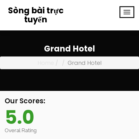
Sòng bài trực
tuyến
Grand Hotel
Home
Grand Hotel
Our Scores:
5.0
Overal Rating