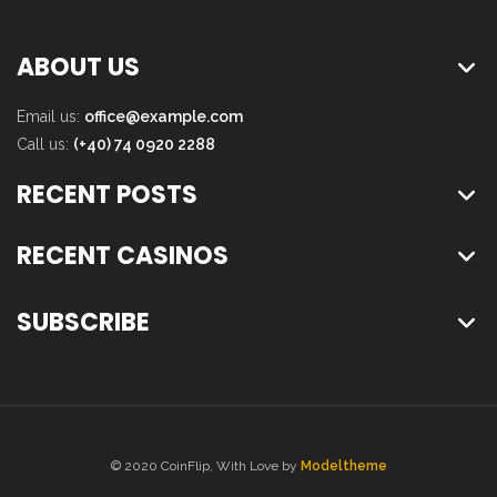
ABOUT US
Email us:
office@example.com
Call us:
(+40) 74 0920 2288
RECENT POSTS
RECENT CASINOS
SUBSCRIBE
© 2020 CoinFlip, With Love by
Modeltheme