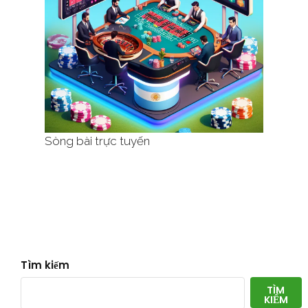
Sòng bài trực tuyến
Tìm kiếm
TÌM
KIẾM