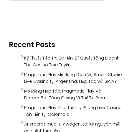
Recent Posts
Kỹ Thuật Tiếp Thị Sự Kiện: Bí Quyết Tăng Doanh
Thu Casino Trực Tuyến
Pragmatic Play Mở Rộng Dịch Vụ Smart Studio
Live Casino tại Argentina: Hợp Tác Với BPLAY
Mở Rộng Hợp Tác: Pragmatic Play Và
DoradoBet Tăng Cường Vị Thế Tại Peru
Pragmatic Play Khai Trương Phòng Live Casino
Tân Tiến tại Colombia
Aristocrat mua lại Awager Ltd: Kỷ nguyên mới
cho slot trực tiếp