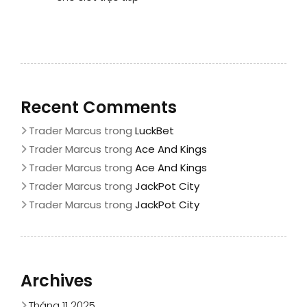
Recent Comments
Trader Marcus
trong
LuckBet
Trader Marcus
trong
Ace And Kings
Trader Marcus
trong
Ace And Kings
Trader Marcus
trong
JackPot City
Trader Marcus
trong
JackPot City
Archives
Tháng 11 2025