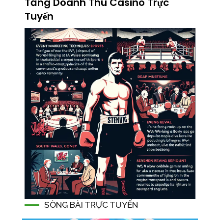
Tăng Doanh Thu Casino Trực
Tuyến
SÒNG BÀI TRỰC TUYẾN