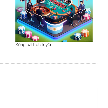
Sòng bài trực tuyến