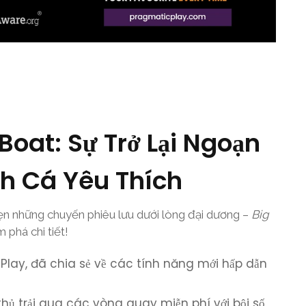
Boat: Sự Trở Lại Ngoạn
h Cá Yêu Thích
hẹn những chuyến phiêu lưu dưới lòng đại dương –
Big
 phá chi tiết!
Play, đã chia sẻ về các tính năng mới hấp dẫn
hủ trải qua các vòng quay miễn phí với bội số