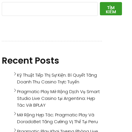
TÌM
KIẾM
Recent Posts
Kỹ Thuật Tiếp Thị Sự Kiện: Bí Quyết Tăng
Doanh Thu Casino Trực Tuyến
Pragmatic Play Mở Rộng Dịch Vụ Smart
Studio Live Casino tại Argentina: Hợp
Tác Với BPLAY
Mở Rộng Hợp Tác: Pragmatic Play Và
DoradoBet Tăng Cường Vị Thế Tại Peru
Pragmatic Play Khai Trương Phòng Live