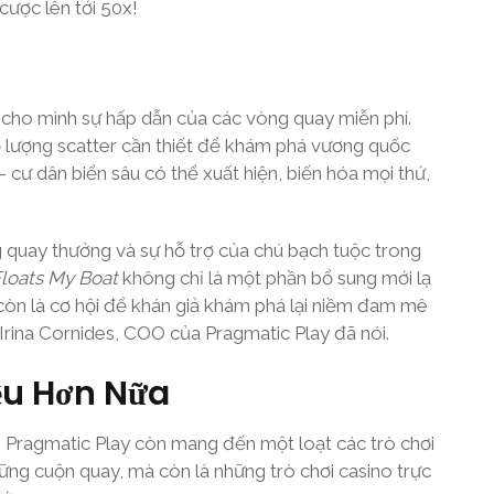
ược lên tới 50x!
ị cho mình sự hấp dẫn của các vòng quay miễn phí.
số lượng scatter cần thiết để khám phá vương quốc
 cư dân biển sâu có thể xuất hiện, biến hóa mọi thứ,
g quay thưởng và sự hỗ trợ của chú bạch tuộc trong
Floats My Boat
không chỉ là một phần bổ sung mới lạ
 còn là cơ hội để khán giả khám phá lại niềm đam mê
 Irina Cornides, COO của Pragmatic Play đã nói.
ều Hơn Nữa
, Pragmatic Play còn mang đến một loạt các trò chơi
hững cuộn quay, mà còn là những trò chơi casino trực