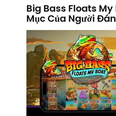
Big Bass Floats My 
Mục Của Người Đán