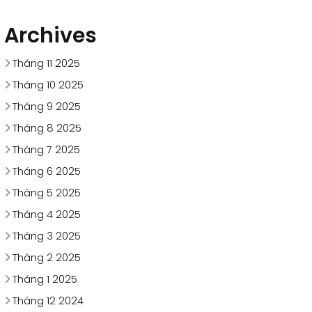
Archives
Tháng 11 2025
Tháng 10 2025
Tháng 9 2025
Tháng 8 2025
Tháng 7 2025
Tháng 6 2025
Tháng 5 2025
Tháng 4 2025
Tháng 3 2025
Tháng 2 2025
Tháng 1 2025
Tháng 12 2024