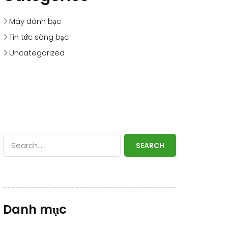
Máy đánh bạc
Tin tức sòng bạc
Uncategorized
SEARCH
Danh mục