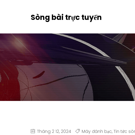
Sòng bài trực tuyến
Tháng 2 12, 2024
Máy đánh bạc
,
Tin tức s