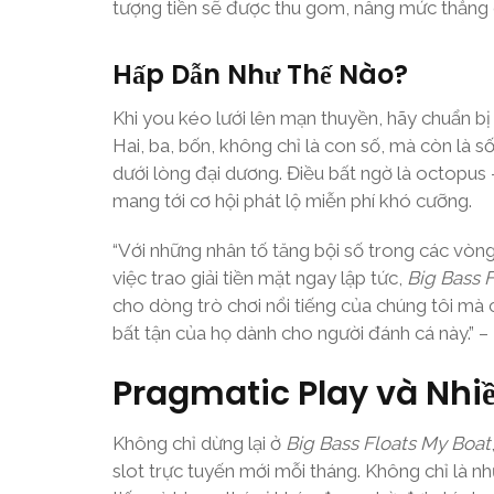
tượng tiền sẽ được thu gom, nâng mức thắng c
Hấp Dẫn Như Thế Nào?
Khi you kéo lưới lên mạn thuyền, hãy chuẩn b
Hai, ba, bốn, không chỉ là con số, mà còn là 
dưới lòng đại dương. Điều bất ngờ là octopus –
mang tới cơ hội phát lộ miễn phí khó cưỡng.
“Với những nhân tố tăng bội số trong các vòn
việc trao giải tiền mặt ngay lập tức,
Big Bass 
cho dòng trò chơi nổi tiếng của chúng tôi mà
bất tận của họ dành cho người đánh cá này.” –
Pragmatic Play và Nhi
Không chỉ dừng lại ở
Big Bass Floats My Boat
slot trực tuyến mới mỗi tháng. Không chỉ là n