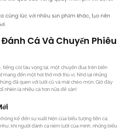
ra cùng lúc với nhiều sản phẩm khác, tạo nên
ơi.
 Đánh Cá Và Chuyến Phiêu
 tiếng còi tàu vọng lại, một chuyến đua trên biển
t
mang đến một hơi thở mới thú vị. Nhớ lại những
hừng đã quen với lưới cũ và mái chèo mòn. Giờ đây
dĩ nhiên là nhiều cá hơn nữa để săn!
Mới
không kể đến sự xuất hiện của biểu tượng tiền cá,
 như, khi người đánh cá ném lưới của mình, những biểu