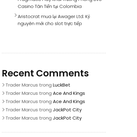
Casino Tân Tiến tại Colombia
Aristocrat mua lại Awager Ltd: Kỷ
nguyên mới cho slot trực tiếp
Recent Comments
Trader Marcus
trong
LuckBet
Trader Marcus
trong
Ace And Kings
Trader Marcus
trong
Ace And Kings
Trader Marcus
trong
JackPot City
Trader Marcus
trong
JackPot City