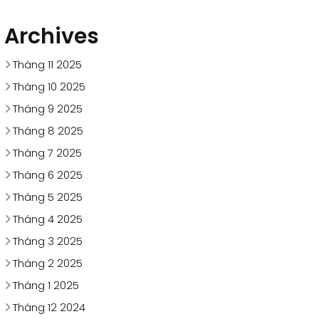
Archives
Tháng 11 2025
Tháng 10 2025
Tháng 9 2025
Tháng 8 2025
Tháng 7 2025
Tháng 6 2025
Tháng 5 2025
Tháng 4 2025
Tháng 3 2025
Tháng 2 2025
Tháng 1 2025
Tháng 12 2024