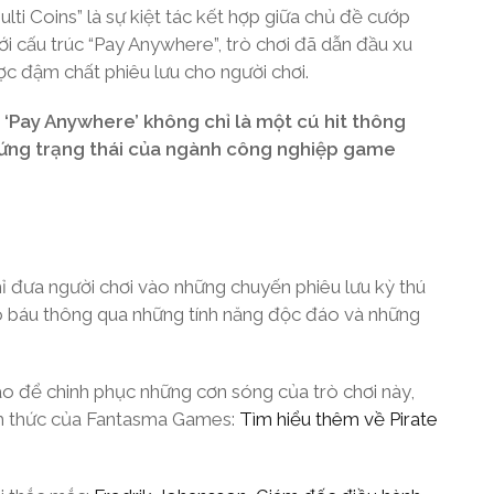
ulti Coins” là sự kiệt tác kết hợp giữa chủ đề cướp
i cấu trúc “Pay Anywhere”, trò chơi đã dẫn đầu xu
c đậm chất phiêu lưu cho người chơi.
ế ‘Pay Anywhere’ không chỉ là một cú hit thông
 hứng trạng thái của ngành công nghiệp game
chỉ đưa người chơi vào những chuyến phiêu lưu kỳ thú
ho báu thông qua những tính năng độc đáo và những
ế nào để chinh phục những cơn sóng của trò chơi này,
nh thức của Fantasma Games:
Tìm hiểu thêm về Pirate