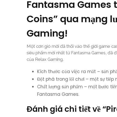
Fantasma Games tu
Coins” qua mạng lư
Gaming!
Một cơn gió mới đã thổi vào thế giới game cas
siêu phẩm mới nhất từ Fantasma Games, đã đư
của Relax Gaming.
Kích thước của việc ra mắt – sản ph
Đột phá trong lối chơi – một sự tiếp
Chất lượng sản phẩm – một bước ti
Fantasma Games.
Đánh giá chi tiết về “Pi