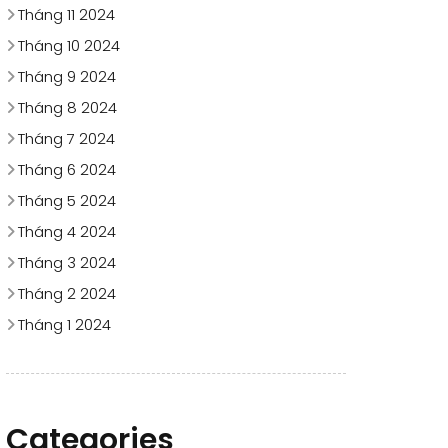
Tháng 11 2024
Tháng 10 2024
Tháng 9 2024
Tháng 8 2024
Tháng 7 2024
Tháng 6 2024
Tháng 5 2024
Tháng 4 2024
Tháng 3 2024
Tháng 2 2024
Tháng 1 2024
Categories