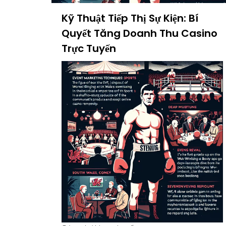
Kỹ Thuật Tiếp Thị Sự Kiện: Bí
Quyết Tăng Doanh Thu Casino
Trực Tuyến