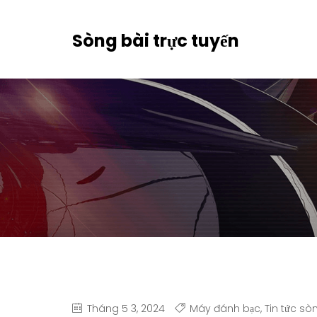
Sòng bài trực tuyến
Tháng 5 3, 2024
Máy đánh bạc
,
Tin tức sò