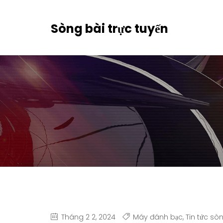
Sòng bài trực tuyến
Tháng 2 2, 2024
Máy đánh bạc
,
Tin tức sò