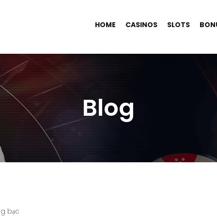
HOME
CASINOS
SLOTS
BON
Blog
ng bạc