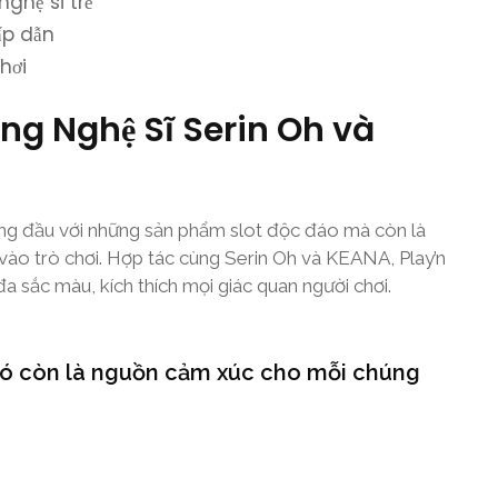
ghệ sĩ trẻ
ấp dẫn
hơi
ng Nghệ Sĩ Serin Oh và
àng đầu với những sản phẩm slot độc đáo mà còn là
 vào trò chơi. Hợp tác cùng Serin Oh và KEANA, Play’n
 sắc màu, kích thích mọi giác quan người chơi.
 nó còn là nguồn cảm xúc cho mỗi chúng