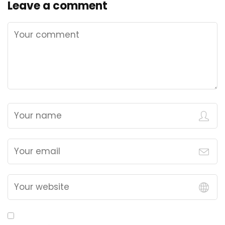
Leave a comment