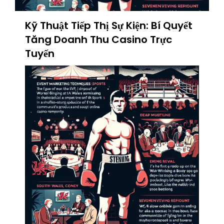
Kỹ Thuật Tiếp Thị Sự Kiện: Bí Quyết
Tăng Doanh Thu Casino Trực
Tuyến