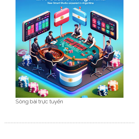
Sòng bài trực tuyến