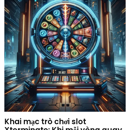
Khai mạc trò chơi slot