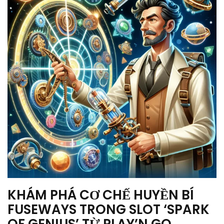
KHÁM PHÁ CƠ CHẾ HUYỀN BÍ
FUSEWAYS TRONG SLOT ‘SPARK