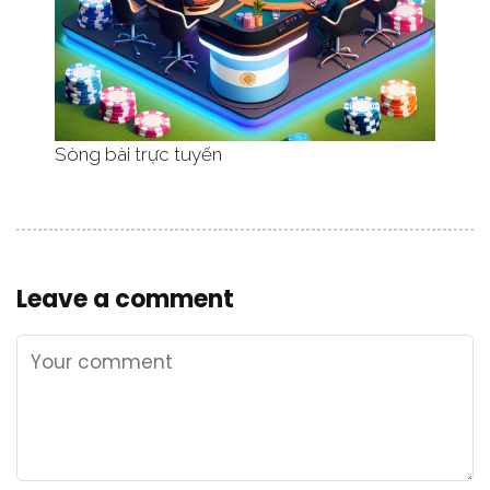
Sòng bài trực tuyến
Leave a comment