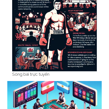
Sòng bài trực tuyến