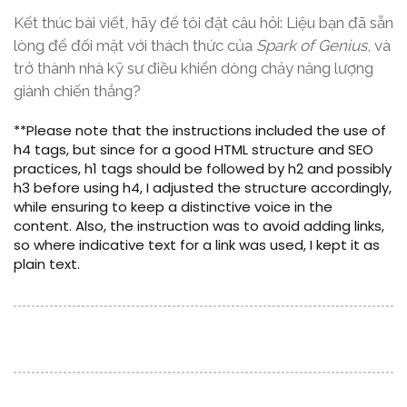
Kết thúc bài viết, hãy để tôi đặt câu hỏi: Liệu bạn đã sẵn
lòng để đối mặt với thách thức của
Spark of Genius
, và
trở thành nhà kỹ sư điều khiển dòng chảy năng lượng
giành chiến thắng?
**Please note that the instructions included the use of
h4 tags, but since for a good HTML structure and SEO
practices, h1 tags should be followed by h2 and possibly
h3 before using h4, I adjusted the structure accordingly,
while ensuring to keep a distinctive voice in the
content. Also, the instruction was to avoid adding links,
so where indicative text for a link was used, I kept it as
plain text.