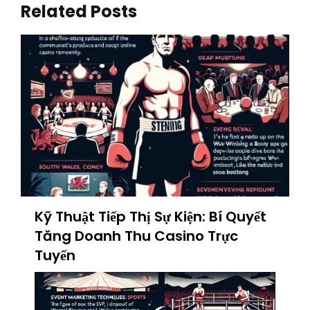
Related Posts
Kỹ Thuật Tiếp Thị Sự Kiện: Bí Quyết
Tăng Doanh Thu Casino Trực
Tuyến