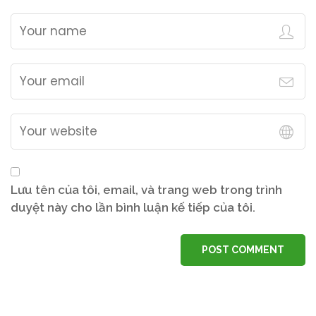
Lưu tên của tôi, email, và trang web trong trình
duyệt này cho lần bình luận kế tiếp của tôi.
POST COMMENT