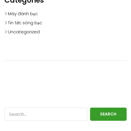
Categories
Máy đánh bạc
Tin tức sòng bạc
Uncategorized
SEARCH