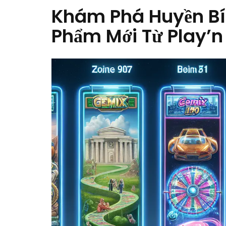
Khám Phá Huyền Bí 
Phẩm Mới Từ Play’n