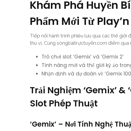
Khám Phá Huyền Bí 
Phẩm Mới Từ Play’n
Tiếp nối hành trình phiêu lưu qua các thế giới
thú vị. Cùng sòngbàitrựctuyến.com điểm qua n
Trò chơi slot ‘Gemix’ và ‘Gemix 2’
Tính năng mới và thế giới kỳ ảo tron
Nhận định và dự đoán về ‘Gemix 100
Trải Nghiệm ‘Gemix’ & 
Slot Phép Thuật
‘Gemix’ – Nơi Tính Nghệ Th