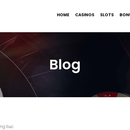
HOME
CASINOS
SLOTS
BON
Blog
òng bạc