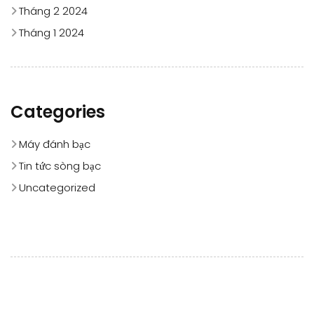
Tháng 2 2024
Tháng 1 2024
Categories
Máy đánh bạc
Tin tức sòng bạc
Uncategorized