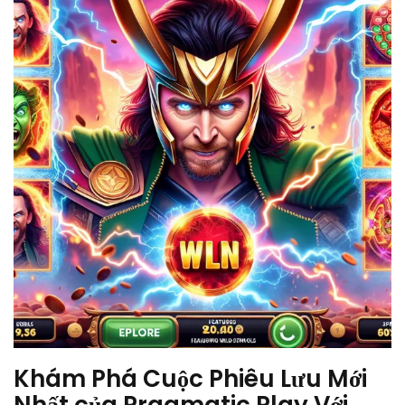
Khám Phá Cuộc Phiêu Lưu Mới