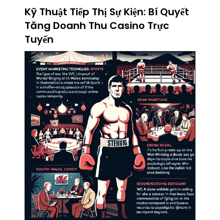
Kỹ Thuật Tiếp Thị Sự Kiện: Bí Quyết
Tăng Doanh Thu Casino Trực
Tuyến