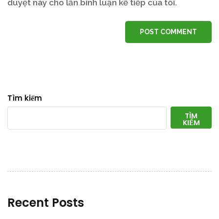
duyệt này cho lần bình luận kế tiếp của tôi.
POST COMMENT
Tìm kiếm
TÌM
KIẾM
Recent Posts