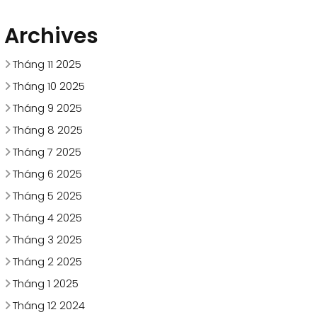
Archives
Tháng 11 2025
Tháng 10 2025
Tháng 9 2025
Tháng 8 2025
Tháng 7 2025
Tháng 6 2025
Tháng 5 2025
Tháng 4 2025
Tháng 3 2025
Tháng 2 2025
Tháng 1 2025
Tháng 12 2024