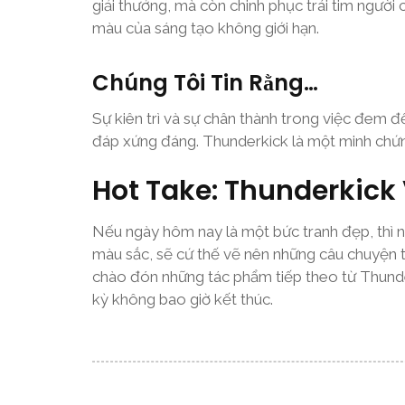
giải thưởng, mà còn chinh phục trái tim người c
màu của sáng tạo không giới hạn.
Chúng Tôi Tin Rằng…
Sự kiên trì và sự chân thành trong việc đem
đáp xứng đáng. Thunderkick là một minh chứ
Hot Take: Thunderkick
Nếu ngày hôm nay là một bức tranh đẹp, thì 
màu sắc, sẽ cứ thế vẽ nên những câu chuyện t
chào đón những tác phẩm tiếp theo từ Thunde
kỳ không bao giờ kết thúc.