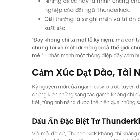
Những đề cử này là minh chứng cho
nghiệp của đội ngũ Thunderkick.
Giải thưởng là sự ghi nhận và tri 
xuất sắc.
“
Đây không chỉ là một lễ kỷ niệm, mà còn l
chúng tôi và một lời mời gọi cả thế giới c
mê.
” – nhấn mạnh một thông điệp đầy cảm hứ
Cảm Xúc Dạt Dào, Tài
Kỷ nguyên mới của ngành casino trực tuyến đ
chứng kiến những sáng tác game không chỉ đẹp
tiết, từng tính năng được thể hiện qua những
Dấu Ấn Đặc Biệt Từ Thunderk
Với mỗi đề cử, Thunderkick không chỉ khẳng đ