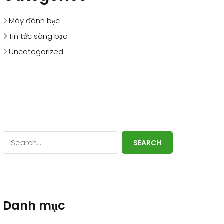
Máy đánh bạc
Tin tức sòng bạc
Uncategorized
SEARCH
Danh mục