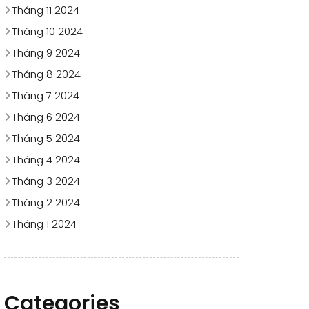
Tháng 11 2024
Tháng 10 2024
Tháng 9 2024
Tháng 8 2024
Tháng 7 2024
Tháng 6 2024
Tháng 5 2024
Tháng 4 2024
Tháng 3 2024
Tháng 2 2024
Tháng 1 2024
Categories