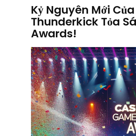
Kỷ Nguyên Mới Của
Thunderkick Tỏa Sá
Awards!