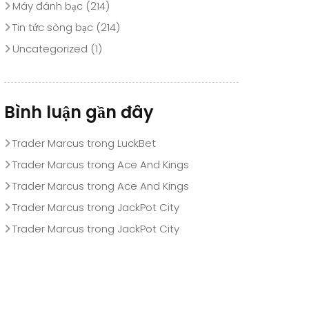
Máy đánh bạc
(214)
Tin tức sòng bạc
(214)
Uncategorized
(1)
Bình luận gần đây
Trader Marcus
trong
LuckBet
Trader Marcus
trong
Ace And Kings
Trader Marcus
trong
Ace And Kings
Trader Marcus
trong
JackPot City
Trader Marcus
trong
JackPot City