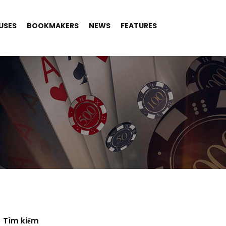
USES
BOOKMAKERS
NEWS
FEATURES
Tìm kiếm