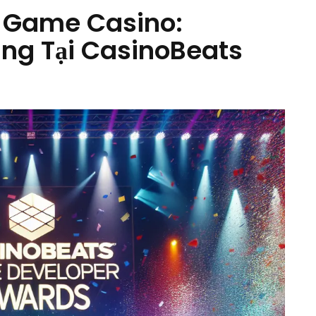
 Game Casino:
ng Tại CasinoBeats