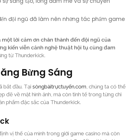
 sự sáng tạo, lòng đam mê và sự chuyên
ân đến đội ngũ đã làm nên những tác phẩm game
à một lời cảm ơn chân thành đến đội ngũ của
hứng kiến viễn cảnh nghệ thuật hội tụ cùng đam
ng từ Thunderkick.
 Năng Bừng Sáng
ã bắt đầu. Tại
sòngbàitrựctuyến.com
, chúng ta có thể
 đẽ về mặt hình ảnh, mà còn tinh tế trong từng chi
 sản phẩm đặc sắc của Thunderkick.
ick
ịnh vị thế của mình trong giới game casino mà còn