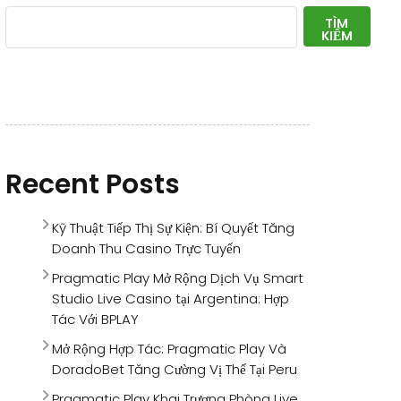
TÌM
KIẾM
Recent Posts
Kỹ Thuật Tiếp Thị Sự Kiện: Bí Quyết Tăng
Doanh Thu Casino Trực Tuyến
Pragmatic Play Mở Rộng Dịch Vụ Smart
Studio Live Casino tại Argentina: Hợp
Tác Với BPLAY
Mở Rộng Hợp Tác: Pragmatic Play Và
DoradoBet Tăng Cường Vị Thế Tại Peru
Pragmatic Play Khai Trương Phòng Live