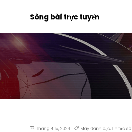
Sòng bài trực tuyến
Tháng 4 15, 2024
Máy đánh bạc
,
Tin tức s