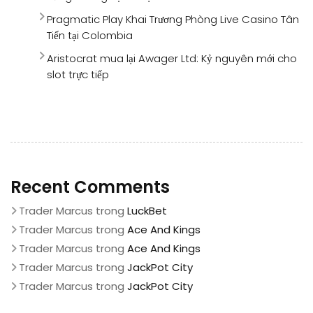
Pragmatic Play Khai Trương Phòng Live Casino Tân
Tiến tại Colombia
Aristocrat mua lại Awager Ltd: Kỷ nguyên mới cho
slot trực tiếp
Recent Comments
Trader Marcus
trong
LuckBet
Trader Marcus
trong
Ace And Kings
Trader Marcus
trong
Ace And Kings
Trader Marcus
trong
JackPot City
Trader Marcus
trong
JackPot City