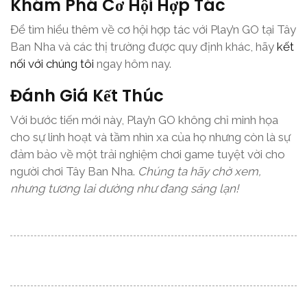
Khám Phá Cơ Hội Hợp Tác
Để tìm hiểu thêm về cơ hội hợp tác với Play’n GO tại Tây
Ban Nha và các thị trường được quy định khác, hãy
kết
nối với chúng tôi
ngay hôm nay.
Đánh Giá Kết Thúc
Với bước tiến mới này, Play’n GO không chỉ minh họa
cho sự linh hoạt và tầm nhìn xa của họ nhưng còn là sự
đảm bảo về một trải nghiệm chơi game tuyệt vời cho
người chơi Tây Ban Nha.
Chúng ta hãy chờ xem,
nhưng tương lai dường như đang sáng lạn!