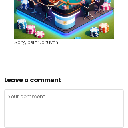
Sòng bài trực tuyến
Leave a comment