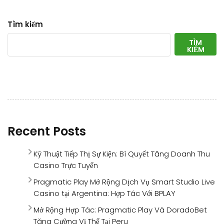
Tìm kiếm
TÌM
KIẾM
Recent Posts
Kỹ Thuật Tiếp Thị Sự Kiện: Bí Quyết Tăng Doanh Thu
Casino Trực Tuyến
Pragmatic Play Mở Rộng Dịch Vụ Smart Studio Live
Casino tại Argentina: Hợp Tác Với BPLAY
Mở Rộng Hợp Tác: Pragmatic Play Và DoradoBet
Tăng Cường Vị Thế Tại Peru