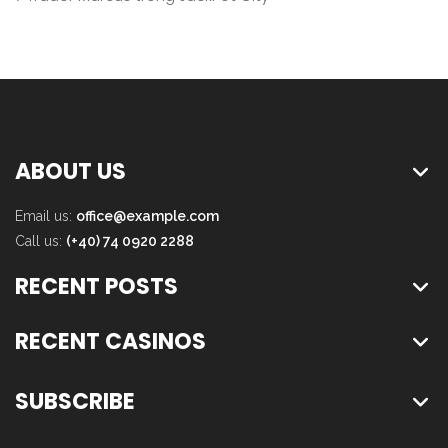
ABOUT US
Email us:
office@example.com
Call us:
(+40) 74 0920 2288
RECENT POSTS
RECENT CASINOS
SUBSCRIBE