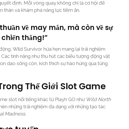
 quyết định. Mỗi vòng quay không chỉ là cơ hội để
ản thân và khám phá năng lực tiềm ẩn.
 thuần về may mắn, mà còn về sự
 chiến thắng!”
động, Wild Survivor hứa hẹn mang lại trải nghiệm
 Các tính năng như thu hút các biểu tượng động vật
con dao sống còn, kích thích sự hào hứng qua từng
Trong Thế Giới Slot Game
me slot nổi tiếng khác từ Play’n GO như
Wild North
o nên những trải nghiệm đa dạng với những tạo tác
al Madness
.