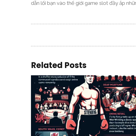
dẫn lối bạn vào thế giới game slot đầy ắp nhữn
Related Posts