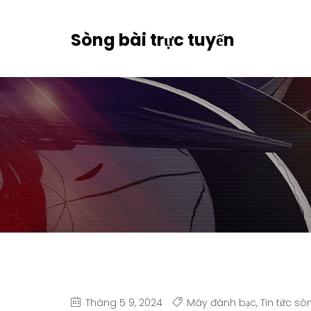
Sòng bài trực tuyến
Tháng 5 9, 2024
Máy đánh bạc
,
Tin tức sò