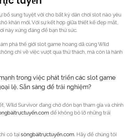
rực tuyến
sự bổ sung tuyệt vời cho bất kỳ dân chơi slot nào yêu
khó khăn mới. Với sự kết hợp giữa thiết kế đẹp mắt,
ơi này xứng đáng để bạn thử sức.
hám phá thế giới slot game hoang dã cùng Wild
không chỉ về việc vượt qua thử thách, mà còn là hành
mạnh trong việc phát triển các slot game
oại lệ. Sẵn sàng để trải nghiệm?
ết, Wild Survivor đang chờ đón bạn tham gia và chinh
òngbàitrựctuyến.com
để không bỏ lỡ những trải
hỉ có tại
sòngbàitrựctuyến.com
. Hãy để chúng tôi