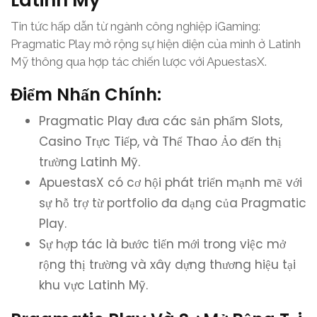
Latinh Mỹ
Tin tức hấp dẫn từ ngành công nghiệp iGaming:
Pragmatic Play mở rộng sự hiện diện của mình ở Latinh
Mỹ thông qua hợp tác chiến lược với ApuestasX.
Điểm Nhấn Chính:
Pragmatic Play đưa các sản phẩm Slots,
Casino Trực Tiếp, và Thể Thao Ảo đến thị
trường Latinh Mỹ.
ApuestasX có cơ hội phát triển mạnh mẽ với
sự hỗ trợ từ portfolio đa dạng của Pragmatic
Play.
Sự hợp tác là bước tiến mới trong việc mở
rộng thị trường và xây dựng thương hiệu tại
khu vực Latinh Mỹ.