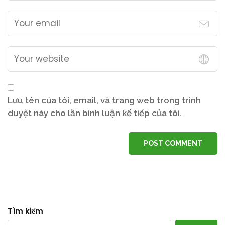
Lưu tên của tôi, email, và trang web trong trình
duyệt này cho lần bình luận kế tiếp của tôi.
POST COMMENT
Tìm kiếm