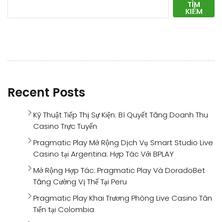
TÌM
KIẾM
Recent Posts
Kỹ Thuật Tiếp Thị Sự Kiện: Bí Quyết Tăng Doanh Thu
Casino Trực Tuyến
Pragmatic Play Mở Rộng Dịch Vụ Smart Studio Live
Casino tại Argentina: Hợp Tác Với BPLAY
Mở Rộng Hợp Tác: Pragmatic Play Và DoradoBet
Tăng Cường Vị Thế Tại Peru
Pragmatic Play Khai Trương Phòng Live Casino Tân
Tiến tại Colombia