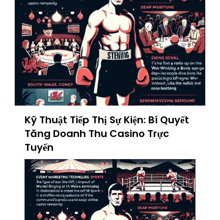
Kỹ Thuật Tiếp Thị Sự Kiện: Bí Quyết
Tăng Doanh Thu Casino Trực
Tuyến