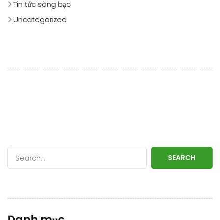
Tin tức sòng bạc
Uncategorized
SEARCH
Danh mục