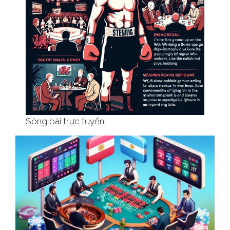
Sòng bài trực tuyến