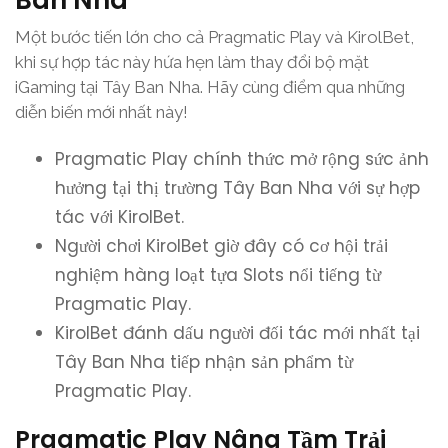
Ban Nha
Một bước tiến lớn cho cả Pragmatic Play và KirolBet,
khi sự hợp tác này hứa hẹn làm thay đổi bộ mặt
iGaming tại Tây Ban Nha. Hãy cùng điểm qua những
diễn biến mới nhất này!
Pragmatic Play chính thức mở rộng sức ảnh
hưởng tại thị trường Tây Ban Nha với sự hợp
tác với KirolBet.
Người chơi KirolBet giờ đây có cơ hội trải
nghiệm hàng loạt tựa Slots nổi tiếng từ
Pragmatic Play.
KirolBet đánh dấu người đối tác mới nhất tại
Tây Ban Nha tiếp nhận sản phẩm từ
Pragmatic Play.
Pragmatic Play Nâng Tầm Trải