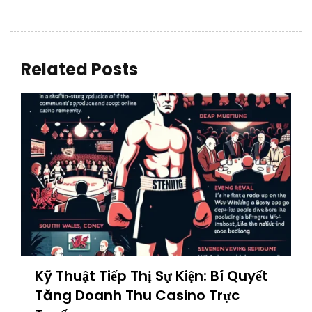
Related Posts
Kỹ Thuật Tiếp Thị Sự Kiện: Bí Quyết
Tăng Doanh Thu Casino Trực