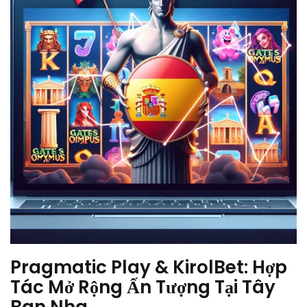
Pragmatic Play & KirolBet: Hợp
Tác Mở Rộng Ấn Tượng Tại Tây