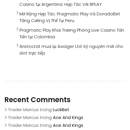
Casino tại Argentina: Hợp Tác Với BPLAY
Mở Rộng Hợp Tác: Pragmatic Play Và DoradoBet
Tăng Cường Vị Thế Tại Peru
Pragmatic Play Khai Trương Phòng Live Casino Tân
Tiến tại Colombia
Aristocrat mua lại Awager Ltd: Kỷ nguyên mới cho
slot trực tiếp
Recent Comments
Trader Marcus
trong
LuckBet
Trader Marcus
trong
Ace And Kings
Trader Marcus
trong
Ace And Kings