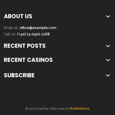
ABOUT US
Email us:
office@example.com
Call us:
(+40) 74 0920 2288
RECENT POSTS
RECENT CASINOS
SUBSCRIBE
© 2020 CoinFlip, With Love by
Modeltheme