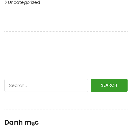
Uncategorized
SEARCH
Danh mục