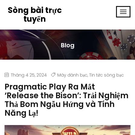
Sòng bài trực
tuyến
Blog
Tháng 4 25, 2024
Máy đánh bạc
,
Tin tức sòng bạc
Pragmatic Play Ra Mắt
‘Release the Bison’: Trải Nghiệm
Thả Bom Ngẫu Hứng và Tính
Năng Lạ!