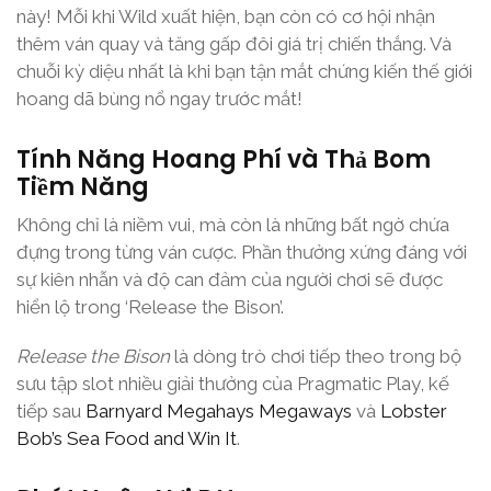
này! Mỗi khi Wild xuất hiện, bạn còn có cơ hội nhận
thêm ván quay và tăng gấp đôi giá trị chiến thắng. Và
chuỗi kỳ diệu nhất là khi bạn tận mắt chứng kiến thế giới
hoang dã bùng nổ ngay trước mắt!
Tính Năng Hoang Phí và Thả Bom
Tiềm Năng
Không chỉ là niềm vui, mà còn là những bất ngờ chứa
đựng trong từng ván cược. Phần thưởng xứng đáng với
sự kiên nhẫn và độ can đảm của người chơi sẽ được
hiển lộ trong ‘Release the Bison’.
Release the Bison
là dòng trò chơi tiếp theo trong bộ
sưu tập slot nhiều giải thưởng của Pragmatic Play, kế
tiếp sau
Barnyard Megahays Megaways
và
Lobster
Bob’s Sea Food and Win It
.