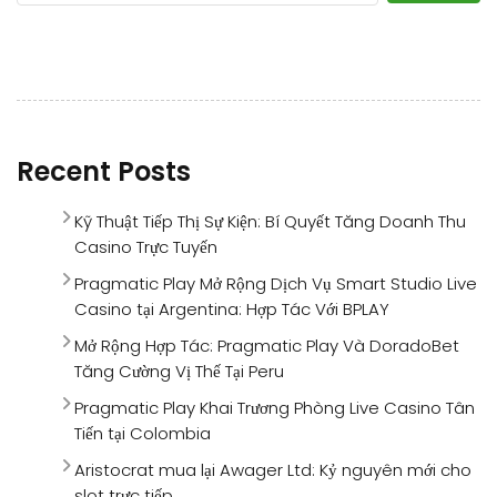
Recent Posts
Kỹ Thuật Tiếp Thị Sự Kiện: Bí Quyết Tăng Doanh Thu
Casino Trực Tuyến
Pragmatic Play Mở Rộng Dịch Vụ Smart Studio Live
Casino tại Argentina: Hợp Tác Với BPLAY
Mở Rộng Hợp Tác: Pragmatic Play Và DoradoBet
Tăng Cường Vị Thế Tại Peru
Pragmatic Play Khai Trương Phòng Live Casino Tân
Tiến tại Colombia
Aristocrat mua lại Awager Ltd: Kỷ nguyên mới cho
slot trực tiếp