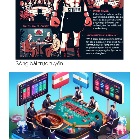
Sòng bài trực tuyến