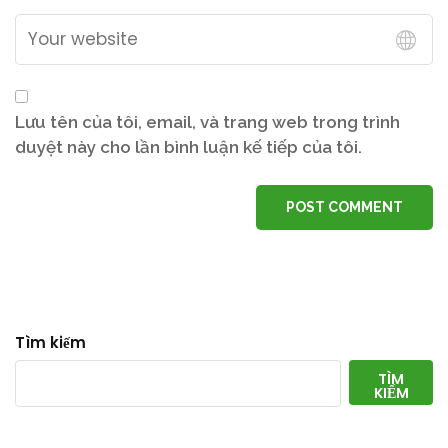
Lưu tên của tôi, email, và trang web trong trình
duyệt này cho lần bình luận kế tiếp của tôi.
POST COMMENT
Tìm kiếm
TÌM
KIẾM