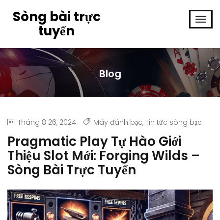
Sòng bài trực
tuyến
Blog
Tháng 8 26, 2024
Máy đánh bạc
,
Tin tức sòng bạc
Pragmatic Play Tự Hào Giới
Thiệu Slot Mới: Forging Wilds –
Sòng Bài Trực Tuyến