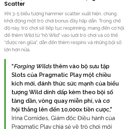
Scatter
Khi 3-5 biểu tượng hammer scatter xuất hiện, chúng
khởi động một trò chơi bonus đầy hấp dẫn. Trong chế
độ này, trò chơi sẽ tiếp tục respinning, mang đến cơ hội
để thêm Wild từ “hồ Wild” vào lưới trò chơi và có thể
“được rèn giũa”, dẫn đến thêm respins và những bội số
lớn hơn nữa.
“
Forging Wilds
thêm vào bộ sưu tập
Slots của Pragmatic Play một chiều
kích mới, đánh thức sức mạnh của biểu
tượng Wild dính dấp kèm theo bội số
tăng dần, vòng quay miễn phí, và cơ
hội thắng lên đến 10,000x tiền cược,”
Irina Cornides, Giám đốc Điều hành của
Pragmatic Play chia sẻ về trò chơi mới