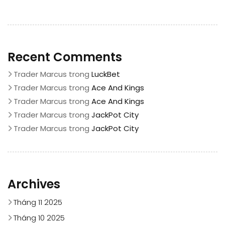
Recent Comments
Trader Marcus
trong
LuckBet
Trader Marcus
trong
Ace And Kings
Trader Marcus
trong
Ace And Kings
Trader Marcus
trong
JackPot City
Trader Marcus
trong
JackPot City
Archives
Tháng 11 2025
Tháng 10 2025