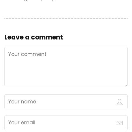
Leave a comment