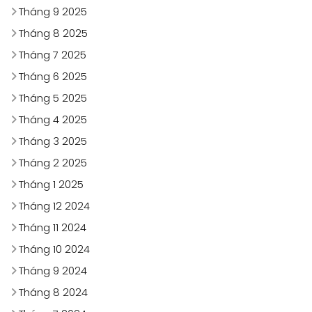
Tháng 9 2025
Tháng 8 2025
Tháng 7 2025
Tháng 6 2025
Tháng 5 2025
Tháng 4 2025
Tháng 3 2025
Tháng 2 2025
Tháng 1 2025
Tháng 12 2024
Tháng 11 2024
Tháng 10 2024
Tháng 9 2024
Tháng 8 2024